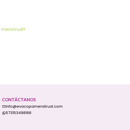
pa menstrual?
CONTÁCTANOS
info@evacopamenstrual.com
573153498168