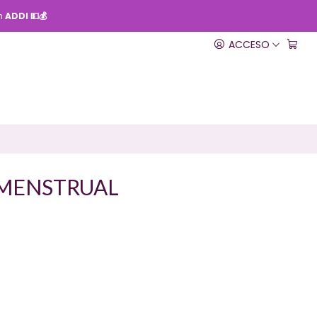
on
ADDI 💵💰
ACCESO
 MENSTRUAL